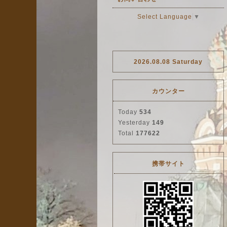
Select Language
▼
2026.08.08 Saturday
カウンター
Today
534
Yesterday
149
Total
177622
携帯サイト